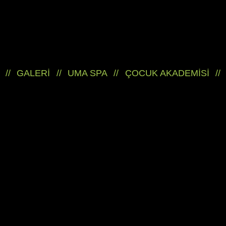
//
GALERİ
//
UMA SPA
//
ÇOCUK AKADEMİSİ
//