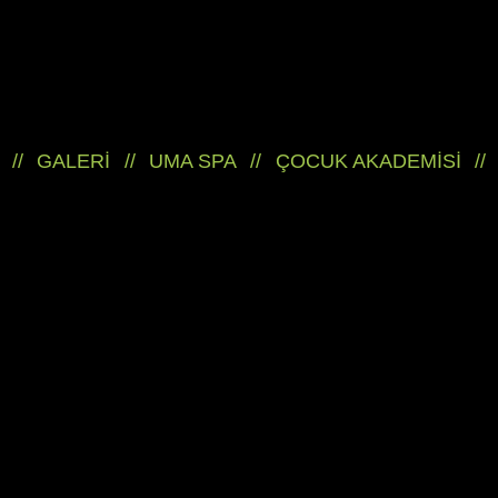
//
GALERİ
//
UMA SPA
//
ÇOCUK AKADEMİSİ
//