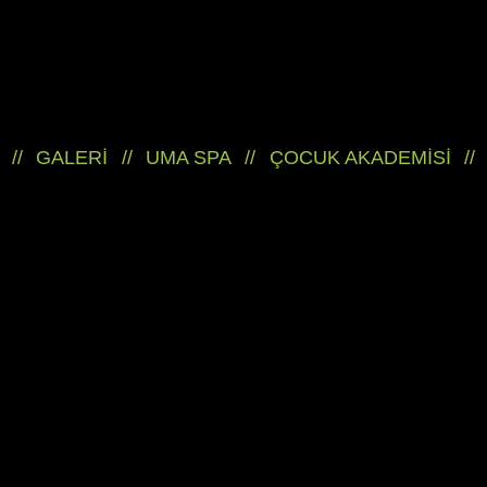
//
GALERİ
//
UMA SPA
//
ÇOCUK AKADEMİSİ
//