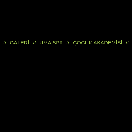
//
GALERİ
//
UMA SPA
//
ÇOCUK AKADEMİSİ
//